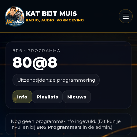
Menu
KAT BIJT MUIS
opene
RADIO, AUDIO, VORMGEVING
BR6 • PROGRAMMA
80@8
Uitzendtijden:
zie programmering
Info
Playlists
Nieuws
Nog geen programma-info ingevuld. (Dit kun je
invullen bij
BR6 Programma's
in de admin.)