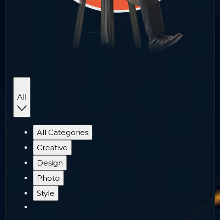
All
All Categories
Creative
Design
Photo
Style