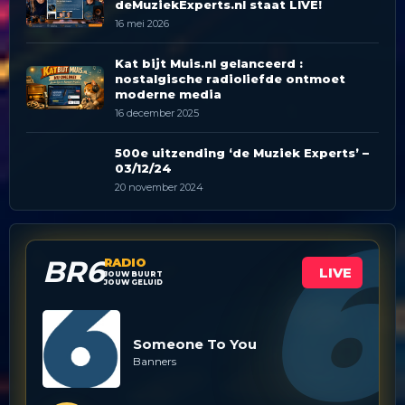
deMuziekExperts.nl staat LIVE!
16 mei 2026
Kat bijt Muis.nl gelanceerd :
nostalgische radioliefde ontmoet
moderne media
16 december 2025
500e uitzending ‘de Muziek Experts’ –
03/12/24
20 november 2024
BR6
RADIO
LIVE
JOUW BUURT
JOUW GELUID
Someone To You
Banners