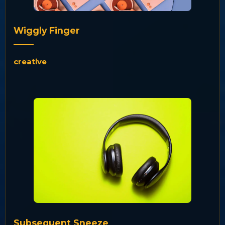
Wiggly Finger
creative
Subsequent Sneeze