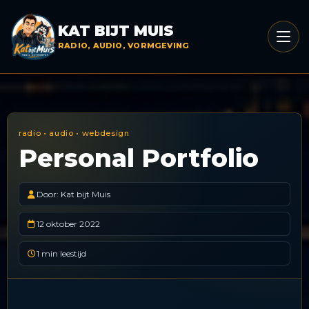
Menu
KAT BIJT MUIS
opene
RADIO, AUDIO, VORMGEVING
radio • audio • webdesign
Personal Portfolio
Door: Kat bijt Muis
12 oktober 2022
1 min leestijd