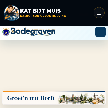
Menu
KAT BIJT MUIS
opene
RADIO, AUDIO, VORMGEVING
Menu